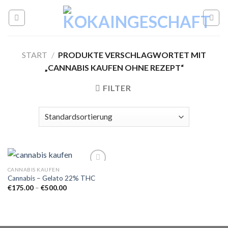
Skip
to
content
START
/
PRODUKTE VERSCHLAGWORTET MIT
„CANNABIS KAUFEN OHNE REZEPT“
FILTER
CANNABIS KAUFEN
Cannabis – Gelato 22% THC
Preisspanne:
€
175.00
–
€
500.00
Add to
€175.00
wishlist
bis
€500.00