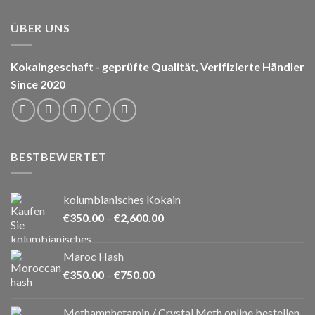
ÜBER UNS
Kokaingeschaft - geprüfte Qualität, Verifizierte Händler
Since 2020
BESTBEWERTET
kolumbianisches Kokain
Preisspanne:
€
350.00
–
€
2,600.00
€350.00
bis
Maroc Hash
€2,600.00
Preisspanne:
€
350.00
–
€
750.00
€350.00
bis
Methamphetamin / Crystal Meth online bestellen