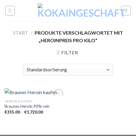
Skip
to
content
START
/
PRODUKTE VERSCHLAGWORTET MIT
„HEROINPREIS PRO KILO“
FILTER
HEROIN KAUFEN
Braunes Heroin 90% rein
Preisspanne:
€
315.00
–
€
1,720.00
Add to
€315.00
wishlist
bis
€1,720.00