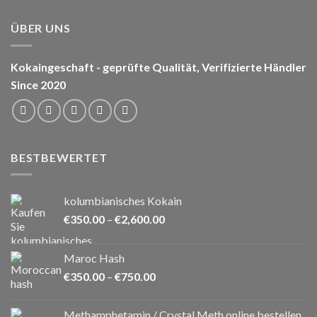
ÜBER UNS
Kokaingeschaft - geprüfte Qualität, Verifizierte Händler
Since 2020
BESTBEWERTET
kolumbianisches Kokain
Preisspanne:
€
350.00
–
€
2,600.00
€350.00
bis
Maroc Hash
€2,600.00
Preisspanne:
€
350.00
–
€
750.00
€350.00
bis
Methamphetamin / Crystal Meth online bestellen