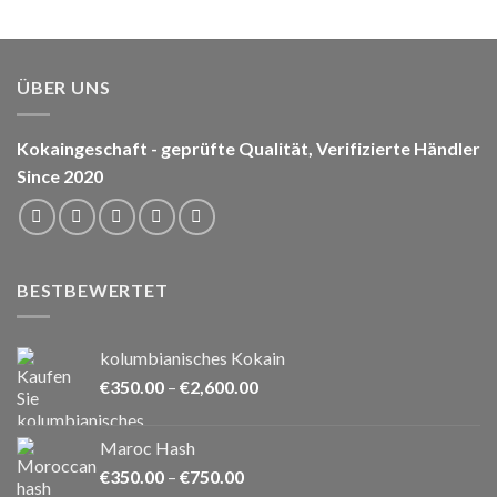
ÜBER UNS
Kokaingeschaft - geprüfte Qualität, Verifizierte Händler
Since 2020
BESTBEWERTET
kolumbianisches Kokain
Preisspanne:
€
350.00
–
€
2,600.00
€350.00
bis
Maroc Hash
€2,600.00
Preisspanne:
€
350.00
–
€
750.00