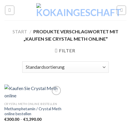
Skip
to
content
START
/
PRODUKTE VERSCHLAGWORTET MIT
„KAUFEN SIE CRYSTAL METH ONLINE“
FILTER
CRYSTAL METH ONLINE BESTELLEN
Methamphetamin / Crystal Meth
Add to
online bestellen
wishlist
Preisspanne:
€
300.00
–
€
1,390.00
€300.00
bis
€1,390.00