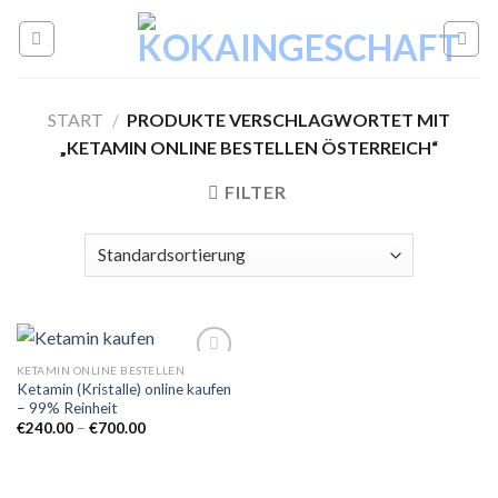
Skip
to
content
START
/
PRODUKTE VERSCHLAGWORTET MIT
„KETAMIN ONLINE BESTELLEN ÖSTERREICH“
FILTER
KETAMIN ONLINE BESTELLEN
Ketamin (Kristalle) online kaufen
– 99% Reinheit
Add to
Preisspanne:
€
240.00
–
€
700.00
wishlist
€240.00
bis
€700.00