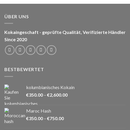
ÜBER UNS
Kokaingeschaft - geprüfte Qualität, Verifizierte Händler
Since 2020
BESTBEWERTET
kolumbianisches Kokain
Preisspanne:
€
350.00
–
€
2,600.00
€350.00
bis
Maroc Hash
€2,600.00
Preisspanne:
€
350.00
–
€
750.00
€350.00