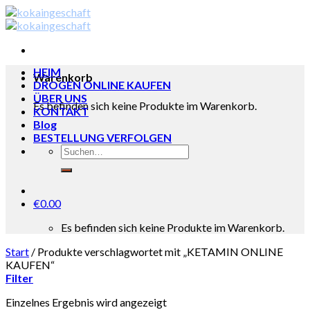
Skip
to
content
HEIM
Warenkorb
DROGEN ONLINE KAUFEN
ÜBER UNS
Es befinden sich keine Produkte im Warenkorb.
KONTAKT
Blog
BESTELLUNG VERFOLGEN
€
0.00
Es befinden sich keine Produkte im Warenkorb.
Start
/
Produkte verschlagwortet mit „KETAMIN ONLINE
KAUFEN“
Filter
Einzelnes Ergebnis wird angezeigt