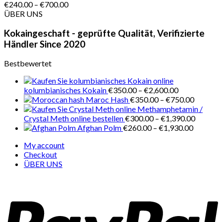
Preisspanne:
€
240.00
–
€
700.00
€240.00
ÜBER UNS
bis
€700.00
Kokaingeschaft - geprüfte Qualität, Verifizierte
Händler Since 2020
Bestbewertet
Preisspanne:
kolumbianisches Kokain
€
350.00
–
€
2,600.00
€350.00
Preissp
Maroc Hash
€
350.00
–
€
750.00
bis
€350.0
Methamphetamin /
€2,600.00
bis
Preissp
Crystal Meth online bestellen
€
300.00
–
€
1,390.00
Preisspa
€750.0
€300.0
Afghan Polm
€
260.00
–
€
1,930.00
€260.00
bis
My account
bis
€1,390.
Checkout
€1,930.
ÜBER UNS