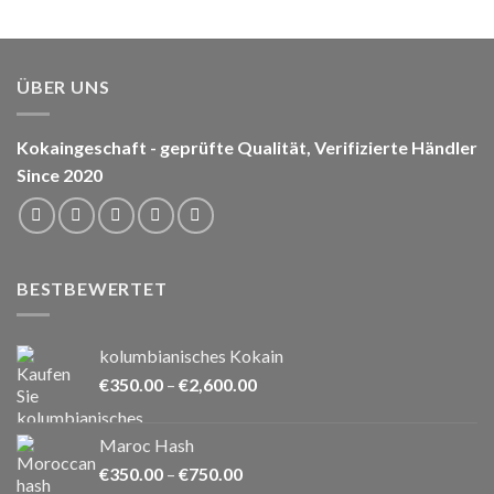
ÜBER UNS
Kokaingeschaft - geprüfte Qualität, Verifizierte Händler
Since 2020
BESTBEWERTET
kolumbianisches Kokain
Preisspanne:
€
350.00
–
€
2,600.00
€350.00
bis
Maroc Hash
€2,600.00
Preisspanne:
€
350.00
–
€
750.00