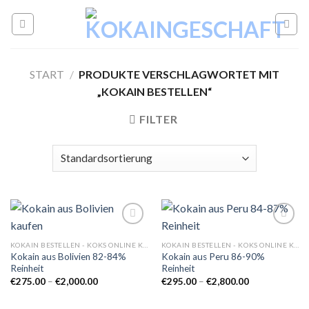
Skip
to
content
START
/
PRODUKTE VERSCHLAGWORTET MIT
„KOKAIN BESTELLEN“
FILTER
KOKAIN BESTELLEN - KOKS ONLINE KAUFEN
KOKAIN BESTELLEN - KOKS ONLINE KAUFEN
Kokain aus Bolivien 82-84%
Kokain aus Peru 86-90%
Add to
Add to
Reinheit
Reinheit
wishlist
wishlist
Preisspanne:
Preisspanne:
€
275.00
–
€
2,000.00
€
295.00
–
€
2,800.00
€275.00
€295.00
bis
bis
€2,000.00
€2,800.00