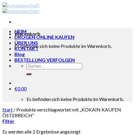
Skip
to
content
HEIM
Warenkorb
DROGEN ONLINE KAUFEN
ÜBER UNS
Es befinden sich keine Produkte im Warenkorb.
KONTAKT
Blog
BESTELLUNG VERFOLGEN
€
0.00
Es befinden sich keine Produkte im Warenkorb.
Start
/
Produkte verschlagwortet mit „KOKAIN KAUFEN
ÖSTERREICH“
Filter
Es werden alle 2 Ergebnisse angezeigt