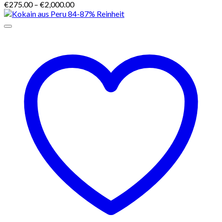
Preisspanne:
€
275.00
–
€
2,000.00
€275.00
bis
€2,000.00