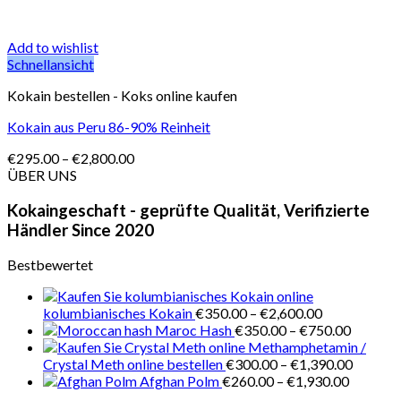
Add to wishlist
Schnellansicht
Kokain bestellen - Koks online kaufen
Kokain aus Peru 86-90% Reinheit
Preisspanne:
€
295.00
–
€
2,800.00
€295.00
ÜBER UNS
bis
€2,800.00
Kokaingeschaft - geprüfte Qualität, Verifizierte
Händler Since 2020
Bestbewertet
Preisspanne:
kolumbianisches Kokain
€
350.00
–
€
2,600.00
€350.00
Preissp
Maroc Hash
€
350.00
–
€
750.00
bis
€350.0
Methamphetamin /
€2,600.00
bis
Preissp
Crystal Meth online bestellen
€
300.00
–
€
1,390.00
Preisspa
€750.0
€300.0
Afghan Polm
€
260.00
–
€
1,930.00
€260.00
bis