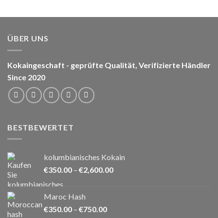
ÜBER UNS
Kokaingeschaft - geprüfte Qualität, Verifizierte Händler
Since 2020
BESTBEWERTET
kolumbianisches Kokain
Preisspanne:
€
350.00
–
€
2,600.00
€350.00
bis
Maroc Hash
€2,600.00
Preisspanne:
€
350.00
–
€
750.00