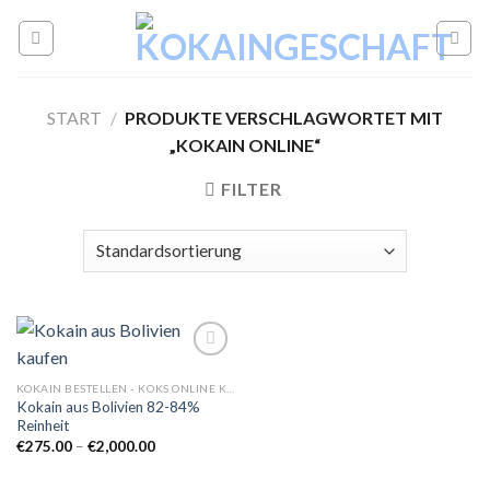
Skip
to
content
START
/
PRODUKTE VERSCHLAGWORTET MIT
„KOKAIN ONLINE“
FILTER
KOKAIN BESTELLEN - KOKS ONLINE KAUFEN
Kokain aus Bolivien 82-84%
Add to
Reinheit
wishlist
Preisspanne:
€
275.00
–
€
2,000.00
€275.00
bis
€2,000.00