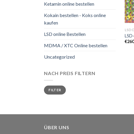
Ketamin online bestellen
Kokain bestellen - Koks online
kaufen
LSD 
LSD online Bestellen
LSD-
€
260
MDMA / XTC Online bestellen
Uncategorized
NACH PREIS FILTERN
Min.
Max.
FILTER
Preis
Preis
ÜBER UNS