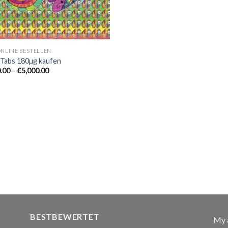
ONLINE BESTELLEN
Tabs 180µg kaufen
Preisspanne:
.00
–
€
5,000.00
€260.00
bis
€5,000.00
BESTBEWERTET
My 