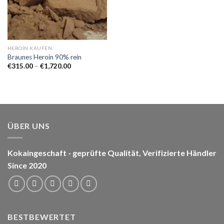
HEROIN KAUFEN
Braunes Heroin 90% rein
Preisspanne:
€
315.00
–
€
1,720.00
€315.00
bis
€1,720.00
ÜBER UNS
Kokaingeschaft - geprüfte Qualität, Verifizierte Händler
Since 2020
BESTBEWERTET