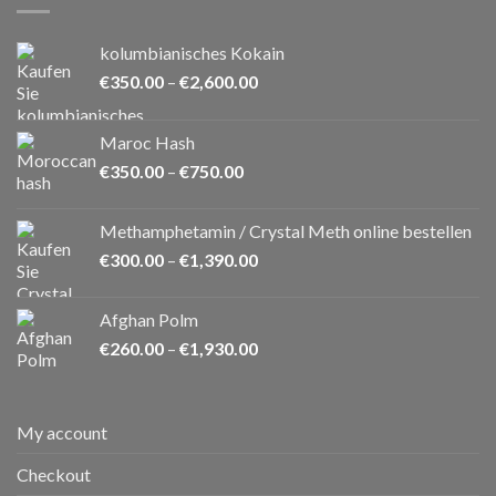
kolumbianisches Kokain
Preisspanne:
€
350.00
–
€
2,600.00
€350.00
bis
Maroc Hash
€2,600.00
Preisspanne:
€
350.00
–
€
750.00
€350.00
bis
Methamphetamin / Crystal Meth online bestellen
€750.00
Preisspanne:
€
300.00
–
€
1,390.00
€300.00
bis
Afghan Polm
€1,390.00
Preisspanne:
€
260.00
–
€
1,930.00
€260.00
bis
€1,930.00
My account
Checkout