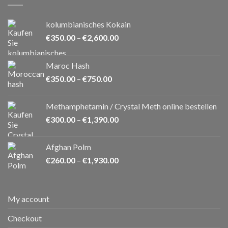
kolumbianisches Kokain
Preisspanne:
€
350.00
–
€
2,600.00
€350.00
bis
Maroc Hash
€2,600.00
Preisspanne:
€
350.00
–
€
750.00
€350.00
bis
Methamphetamin / Crystal Meth online bestellen
€750.00
Preisspanne:
€
300.00
–
€
1,390.00
€300.00
bis
Afghan Polm
€1,390.00
Preisspanne:
€
260.00
–
€
1,930.00
€260.00
bis
€1,930.00
My account
Checkout