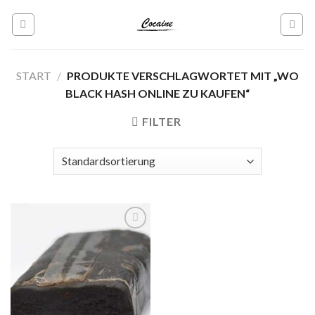
Skip
to
content
START
/
PRODUKTE VERSCHLAGWORTET MIT „WO
BLACK HASH ONLINE ZU KAUFEN“
FILTER
Add to
wishlist