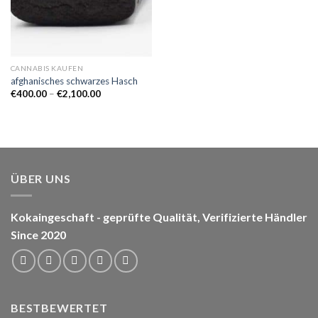
CANNABIS KAUFEN
afghanisches schwarzes Hasch
Preisspanne:
€
400.00
–
€
2,100.00
€400.00
bis
€2,100.00
ÜBER UNS
Kokaingeschaft - geprüfte Qualität, Verifizierte Händler
Since 2020
BESTBEWERTET