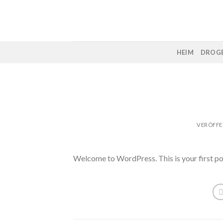
Skip
to
content
HEIM
DROGE
VERÖFFE
Welcome to WordPress. This is your first post.